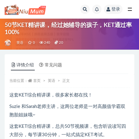
登录
全部
50节KET精讲课，经过她辅导的孩子，KET通过率
100%
英语
0
240
20
详情介绍
常见问题
当前位置：
首页
英语
正文
这套KET综合精讲课，很多家长都在找！
Suzie 和Sarah老师主讲，这两位老师是一对高颜值学霸双
胞胎姐妹哦~
这套KET综合精讲课，总共50节视频课，包含听说读写四
大部分，每节课30分钟，一站式搞定KET考试。