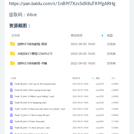
https://pan.baidu.com/s/1nB9f7XzsSdX8uTX9fgARHg
提取码：66ce
资源截图：