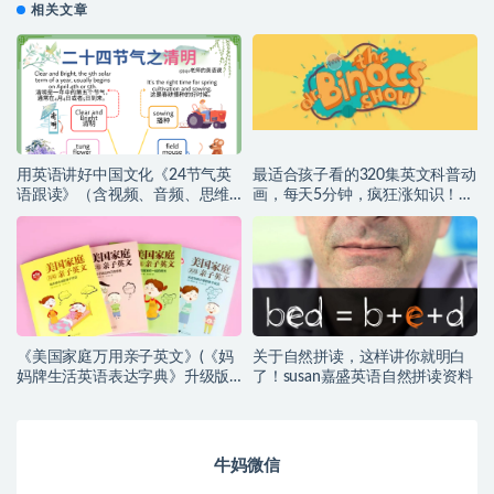
相关文章
用英语讲好中国文化《24节气英
最适合孩子看的320集英文科普动
语跟读》（含视频、音频、思维
画，每天5分钟，疯狂涨知识！
导图）高清（百度网盘）
（百度网盘）
《美国家庭万用亲子英文》(《妈
关于自然拼读，这样讲你就明白
妈牌生活英语表达字典》升级版)
了！susan嘉盛英语自然拼读资料
【小幼~音频+PDF】
牛妈微信