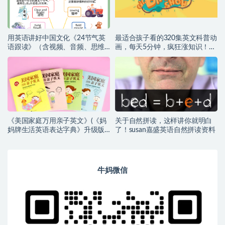
用英语讲好中国文化《24节气英
最适合孩子看的320集英文科普动
语跟读》（含视频、音频、思维
画，每天5分钟，疯狂涨知识！
导图）高清（百度网盘）
（百度网盘）
《美国家庭万用亲子英文》(《妈
关于自然拼读，这样讲你就明白
妈牌生活英语表达字典》升级版)
了！susan嘉盛英语自然拼读资料
【小幼~音频+PDF】
牛妈微信