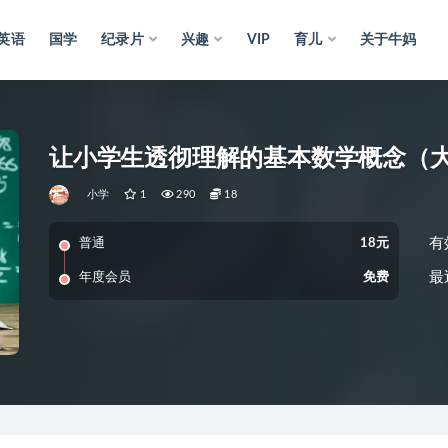
英语
国学
纪录片
兴趣
VIP
育儿
关于牛妈
让小学生透彻理解的基本数学概念（
小学
1
290
18
有
普通
18元
最
年度会员
免费