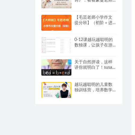
诗》：看看蒙曼老师
是怎么教孩子学古诗
词的？
【毛芸老师小学作文
提分班】（初阶＋进
阶）【视频+讲义】，
专为 3 – 6 年级学员精
心打造
0-12课越玩越聪明的
数独课，让孩子在游
戏中成为学霸视频+提
卡
关于自然拼读，这样
讲你就明白了！susan
嘉盛英语自然拼读资
料
越玩越聪明的儿童数
独训练营，培养数学
思维和逻辑推理能
力，练出“数学脑”