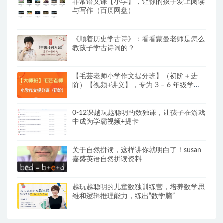
非常语文课【小学】，让你的孩子爱上阅读
与写作（百度网盘）
《顺着历史学古诗》：看看蒙曼老师是怎么
教孩子学古诗词的？
【毛芸老师小学作文提分班】（初阶＋进
阶）【视频+讲义】，专为 3 – 6 年级学员
精心打造
0-12课越玩越聪明的数独课，让孩子在游戏
中成为学霸视频+提卡
关于自然拼读，这样讲你就明白了！susan
嘉盛英语自然拼读资料
越玩越聪明的儿童数独训练营，培养数学思
维和逻辑推理能力，练出“数学脑”