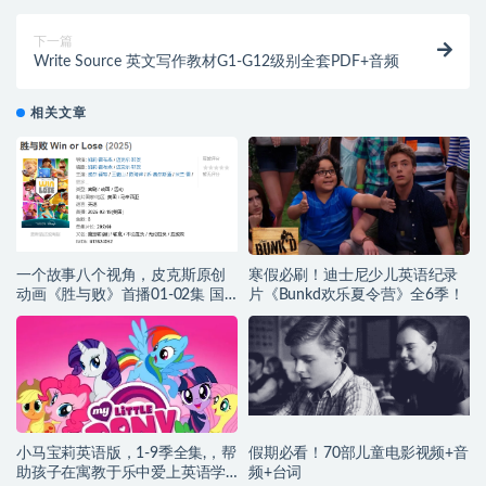
下一篇
Write Source 英文写作教材G1-G12级别全套PDF+音频
相关文章
一个故事八个视角，皮克斯原创
寒假必刷！迪士尼少儿英语纪录
动画《胜与败》首播01-02集 国
片《Bunkd欢乐夏令营》全6季！
粤英三语 中英字幕
小马宝莉英语版，1-9季全集,，帮
假期必看！70部儿童电影视频+音
助孩子在寓教于乐中爱上英语学
频+台词