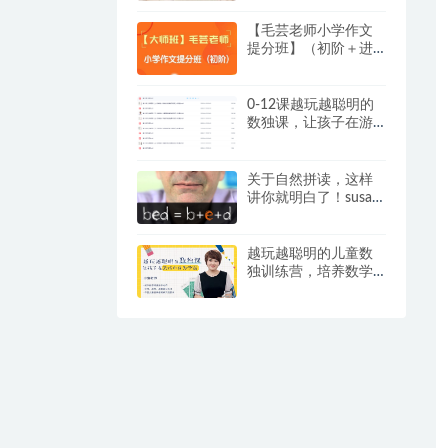
词的？
【毛芸老师小学作文
提分班】（初阶＋进
阶）【视频+讲义】，
专为 3 – 6 年级学员精
心打造
0-12课越玩越聪明的
数独课，让孩子在游
戏中成为学霸视频+提
卡
关于自然拼读，这样
讲你就明白了！susan
嘉盛英语自然拼读资
料
越玩越聪明的儿童数
独训练营，培养数学
思维和逻辑推理能
力，练出“数学脑”