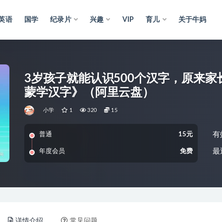
英语
国学
纪录片
兴趣
VIP
育儿
关于牛妈
3岁孩子就能认识500个汉字，原来家
蒙学汉字》（阿里云盘）
小学
1
320
15
有
普通
15元
最
年度会员
免费
详情介绍
常见问题