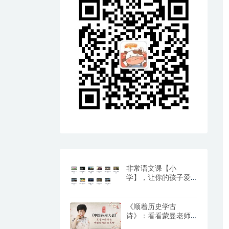
非常语文课【小
学】，让你的孩子爱
上阅读与写作（百度
网盘）
《顺着历史学古
诗》：看看蒙曼老师
是怎么教孩子学古诗