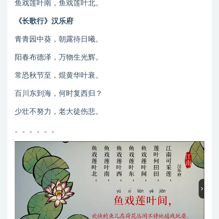
鱼戏莲叶南，鱼戏莲叶北。
《长歌行》汉乐府
青青园中葵，朝露待日曦。
阳春布德泽，万物生光辉。
常恐秋节至，焜黄华叶衰。
百川东到海，何时复西归？
少壮不努力，老大徒伤悲。
。。。。。。