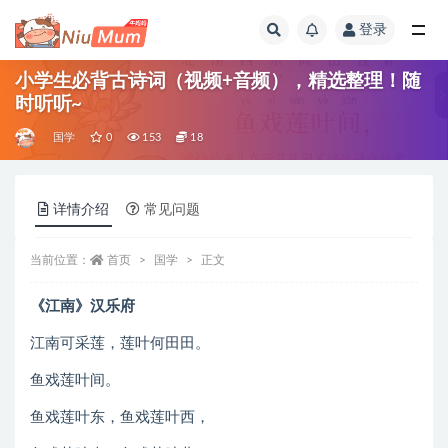
登录
全部
小学生必背古诗词（视频+音频），精选整理！随
时听听~
国学
0
153
18
详情介绍
常见问题
当前位置：
首页
国学
正文
《江南》汉乐府
江南可采莲，莲叶何田田。
鱼戏莲叶间。
鱼戏莲叶东，鱼戏莲叶西，