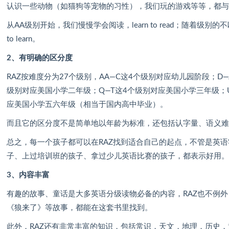
认识一些动物（如猫狗等宠物的习性），我们玩的游戏等等，都
从AA级别开始，我们慢慢学会阅读，learn to read；随着级别
to learn。
2、有明确的区分度
RAZ按难度分为27个级别，AA—C这4个级别对应幼儿园阶段；D
级别对应美国小学二年级；Q—T这4个级别对应美国小学三年级；
应美国小学五六年级（相当于国内高中毕业）。
而且它的区分度不是简单地以年龄为标准，还包括认字量、语义
总之，每一个孩子都可以在RAZ找到适合自己的起点，不管是英
子、上过培训班的孩子、拿过少儿英语比赛的孩子，都表示好用
3、内容丰富
有趣的故事、童话是大多英语分级读物必备的内容，RAZ也不例
《狼来了》等故事，都能在这套书里找到。
此外，RAZ还有非常丰富的知识，包括常识，天文，地理，历史，