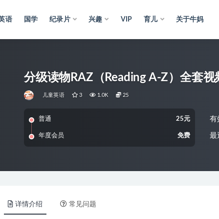
英语
国学
纪录片
兴趣
VIP
育儿
关于牛妈
分级读物RAZ（Reading A-Z）全套
儿童英语
3
1.0K
25
有
普通
25元
最
年度会员
免费
详情介绍
常见问题