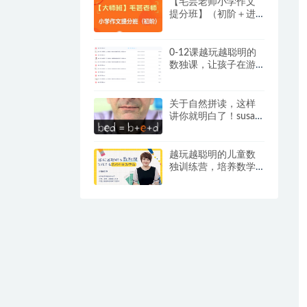
【毛芸老师小学作文
提分班】（初阶＋进
阶）【视频+讲义】，
专为 3 – 6 年级学员精
心打造
0-12课越玩越聪明的
数独课，让孩子在游
戏中成为学霸视频+提
卡
关于自然拼读，这样
讲你就明白了！susan
嘉盛英语自然拼读资
料
越玩越聪明的儿童数
独训练营，培养数学
思维和逻辑推理能
力，练出“数学脑”