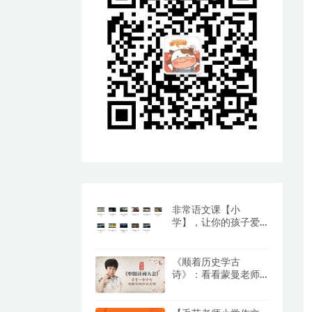
非常语文课【小
学】，让你的孩子爱
上阅读与写作（百度
网盘）
《顺着历史学古
诗》：看看蒙曼老师
是怎么教孩子学古诗
词的？