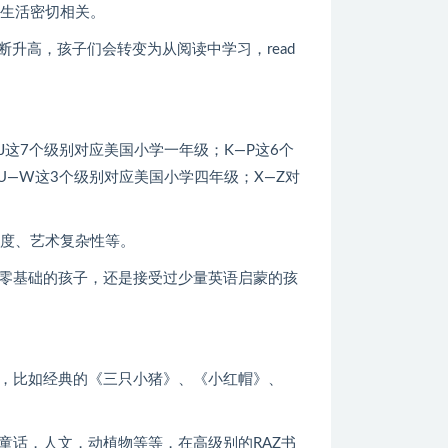
与生活密切相关。
的不断升高，孩子们会转变为从阅读中学习，read
—J这7个级别对应美国小学一年级；K—P这6个
U—W这3个级别对应美国小学四年级；X—Z对
难度、艺术复杂性等。
语零基础的孩子，还是接受过少量英语启蒙的孩
。
外，比如经典的《三只小猪》、《小红帽》、
童话，人文，动植物等等，在高级别的RAZ书