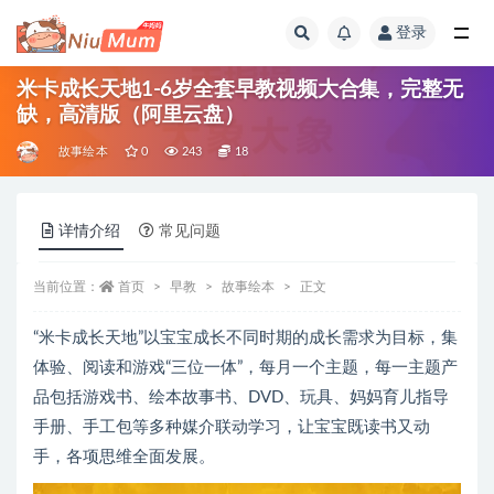
登录
全部
米卡成长天地1-6岁全套早教视频大合集，完整无
缺，高清版（阿里云盘）
故事绘本
0
243
18
详情介绍
常见问题
当前位置：
首页
早教
故事绘本
正文
“米卡成长天地”以宝宝成长不同时期的成长需求为目标，集
体验、阅读和游戏“三位一体”，每月一个主题，每一主题产
品包括游戏书、绘本故事书、DVD、玩具、妈妈育儿指导
手册、手工包等多种媒介联动学习，让宝宝既读书又动
手，各项思维全面发展。