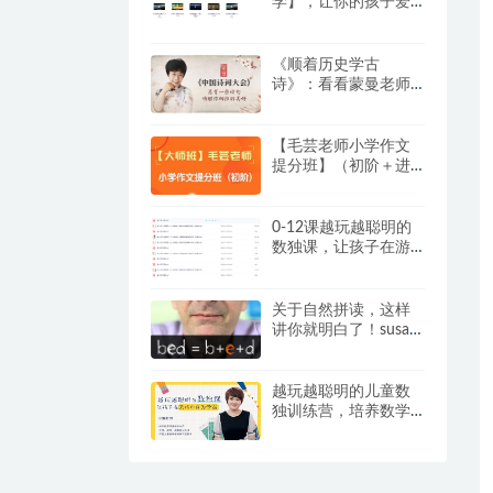
学】，让你的孩子爱
上阅读与写作（百度
网盘）
《顺着历史学古
诗》：看看蒙曼老师
是怎么教孩子学古诗
词的？
【毛芸老师小学作文
提分班】（初阶＋进
阶）【视频+讲义】，
专为 3 – 6 年级学员精
心打造
0-12课越玩越聪明的
数独课，让孩子在游
戏中成为学霸视频+提
卡
关于自然拼读，这样
讲你就明白了！susan
嘉盛英语自然拼读资
料
越玩越聪明的儿童数
独训练营，培养数学
思维和逻辑推理能
力，练出“数学脑”