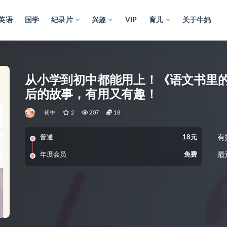
英语
国学
纪录片
兴趣
VIP
育儿
关于牛妈
从小学到初中都能用上！《语文书里的
后的故事，有用又有趣！
初中
2
207
18
有
普通
18元
最
年度会员
免费