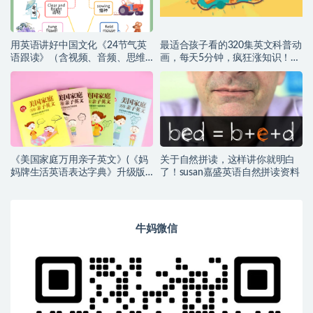
用英语讲好中国文化《24节气英
最适合孩子看的320集英文科普动
语跟读》（含视频、音频、思维
画，每天5分钟，疯狂涨知识！
导图）高清（百度网盘）
（百度网盘）
《美国家庭万用亲子英文》(《妈
关于自然拼读，这样讲你就明白
妈牌生活英语表达字典》升级版)
了！susan嘉盛英语自然拼读资料
【小幼~音频+PDF】
牛妈微信