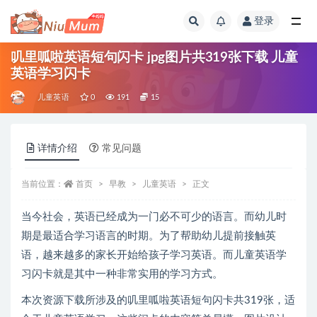
登录
全部
叽里呱啦英语短句闪卡 jpg图片共319张下载 儿童
英语学习闪卡
儿童英语
0
191
15
详情介绍
常见问题
当前位置：
首页
早教
儿童英语
正文
当今社会，英语已经成为一门必不可少的语言。而幼儿时
期是最适合学习语言的时期。为了帮助幼儿提前接触英
语，越来越多的家长开始给孩子学习英语。而儿童英语学
习闪卡就是其中一种非常实用的学习方式。
本次资源下载所涉及的叽里呱啦英语短句闪卡共319张，适