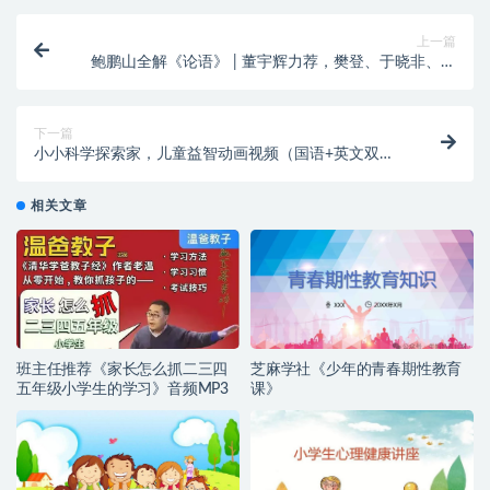
上一篇
鲍鹏山全解《论语》 | 董宇辉力荐，樊登、于晓非、郦
波联袂推荐
下一篇
小小科学探索家，儿童益智动画视频（国语+英文双语
版）
相关文章
班主任推荐《家长怎么抓二三四
芝麻学社《少年的青春期性教育
五年级小学生的学习》音频MP3
课》