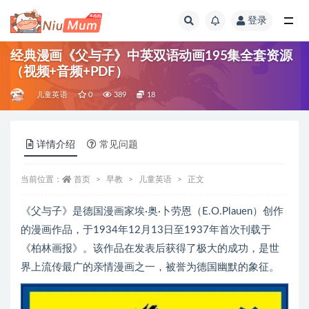
登录
全部
经典漫画《父与子》中英双语动画195集全套资源
（视频+音频+PDF）
儿童英语
0
389
18
详情介绍
常见问题
当前位置：
首页
早教
儿童英语
正文
《父与子》是德国漫画家埃·奥·卜劳恩（E.O.Plauen）创作
的漫画作品，于1934年12月13日至1937年首次刊载于
《柏林画报》。该作品在发表后获得了极大的成功，是世
界上流传最广的亲情漫画之一，被誉为德国幽默的象征。