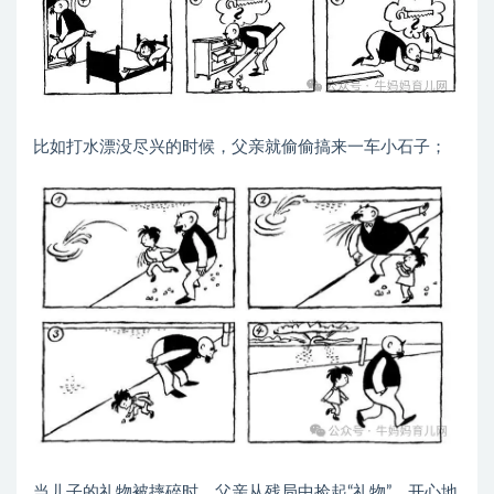
比如打水漂没尽兴的时候，父亲就偷偷搞来一车小石子；
当儿子的礼物被摔碎时，父亲从残局中捡起“礼物”，开心地