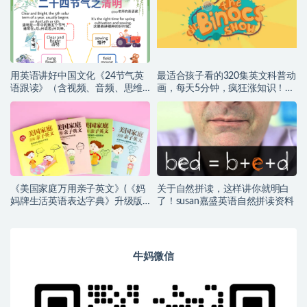
用英语讲好中国文化《24节气英
最适合孩子看的320集英文科普动
语跟读》（含视频、音频、思维
画，每天5分钟，疯狂涨知识！
导图）高清（百度网盘）
（百度网盘）
《美国家庭万用亲子英文》(《妈
关于自然拼读，这样讲你就明白
妈牌生活英语表达字典》升级版)
了！susan嘉盛英语自然拼读资料
【小幼~音频+PDF】
牛妈微信