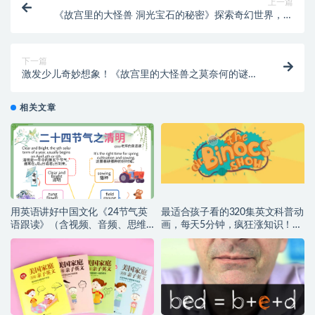
上一篇
《故宫里的大怪兽 洞光宝石的秘密》探索奇幻世界，守
护爱与成长
下一篇
激发少儿奇妙想象！《故宫里的大怪兽之莫奈何的谜
题》，高能集结，热血应召！
相关文章
用英语讲好中国文化《24节气英
最适合孩子看的320集英文科普动
语跟读》（含视频、音频、思维
画，每天5分钟，疯狂涨知识！
导图）高清（百度网盘）
（百度网盘）