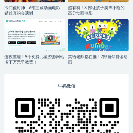
冷门但封神！6部宝藏动画电影，
超有料！8 部让孩子笑声不断的
错过真的会遗憾
高分动画电影
连夜整理！9个免费儿童资源网站
英语老师都在推！7部自然拼读动
省下万元早教费！
画
牛妈微信