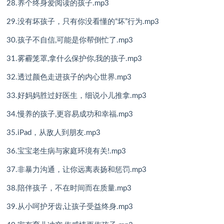
28.养个终身爱阅读的孩子.mp3
29.没有坏孩子，只有你没看懂的“坏”行为.mp3
30.孩子不自信,可能是你帮倒忙了.mp3
31.雾霾笼罩,拿什么保护你,我的孩子.mp3
32.透过颜色走进孩子的内心世界.mp3
33.好妈妈胜过好医生，细说小儿推拿.mp3
34.慢养的孩子,更容易成功和幸福.mp3
35.iPad，从敌人到朋友.mp3
36.宝宝老生病与家庭环境有关!.mp3
37.非暴力沟通，让你远离表扬和惩罚.mp3
38.陪伴孩子，不在时间而在质量.mp3
39.从小呵护牙齿,让孩子受益终身.mp3