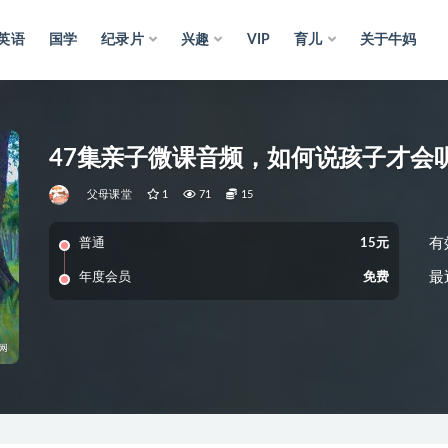
英语
国学
纪录片
兴趣
VIP
育儿
关于牛妈
47集亲子微课音频，如何说孩子才会
父母课堂
1
71
15
有
普通
15元
最
年度会员
免费