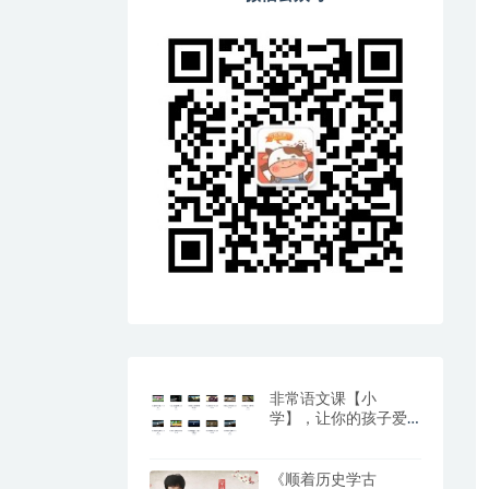
非常语文课【小
学】，让你的孩子爱
上阅读与写作（百度
网盘）
《顺着历史学古