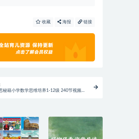
收藏
海报
链接
篇
思秘籍小学数学思维培养1-12级 240节视频课
22版pdf电子版