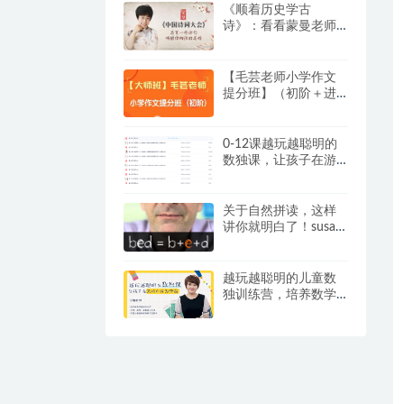
《顺着历史学古
诗》：看看蒙曼老师
是怎么教孩子学古诗
词的？
【毛芸老师小学作文
提分班】（初阶＋进
阶）【视频+讲义】，
专为 3 – 6 年级学员精
心打造
0-12课越玩越聪明的
数独课，让孩子在游
戏中成为学霸视频+提
卡
关于自然拼读，这样
讲你就明白了！susan
嘉盛英语自然拼读资
料
越玩越聪明的儿童数
独训练营，培养数学
思维和逻辑推理能
力，练出“数学脑”