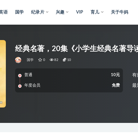
英语
国学
纪录片
兴趣
VIP
育儿
关于牛妈
经典名著，20集《小学生经典名著导
国学
0
82
10
有
普通
10元
最
年度会员
免费