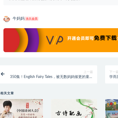
牛妈妈
永久会员
上一篇
下一
350集！English Fairy Tales，被无数妈妈催更的童话
学而
故事英文动画
＋20
相关文章