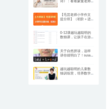
诗》：看看蒙曼老师
是怎么教孩子学古诗
词的？
【毛芸老师小学作文
提分班】（初阶＋进
阶）【视频+讲义】，
专为 3 – 6 年级学员精
心打造
0-12课越玩越聪明的
数独课，让孩子在游
戏中成为学霸视频+提
卡
关于自然拼读，这样
讲你就明白了！susan
嘉盛英语自然拼读资
料
越玩越聪明的儿童数
独训练营，培养数学
思维和逻辑推理能
力，练出“数学脑”