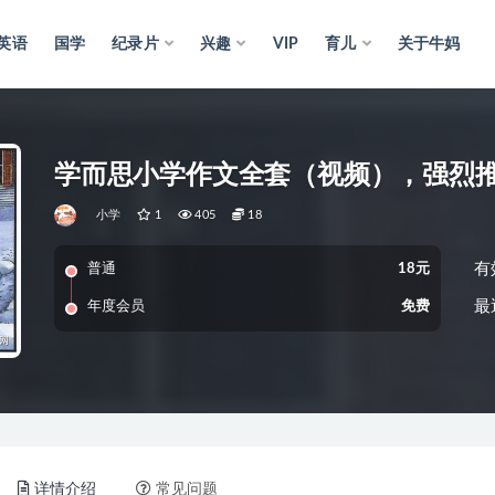
英语
国学
纪录片
兴趣
VIP
育儿
关于牛妈
学而思小学作文全套（视频），强烈
小学
1
405
18
有
普通
18元
最
年度会员
免费
详情介绍
常见问题