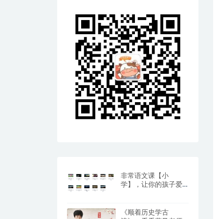
非常语文课【小
学】，让你的孩子爱
上阅读与写作（百度
网盘）
《顺着历史学古