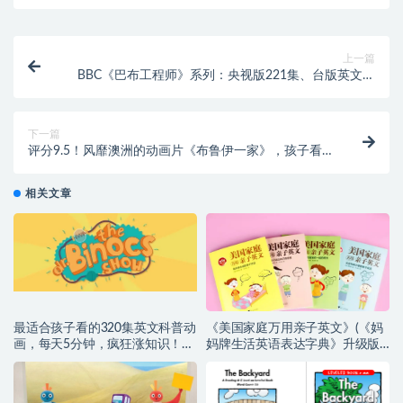
上一篇
BBC《巴布工程师》系列：央视版221集、台版英文版
38集和中文39集
下一篇
评分9.5！风靡澳洲的动画片《布鲁伊一家》，孩子看
了停不下来
相关文章
最适合孩子看的320集英文科普动
《美国家庭万用亲子英文》(《妈
画，每天5分钟，疯狂涨知识！
妈牌生活英语表达字典》升级版)
（百度网盘）
【小幼~音频+PDF】