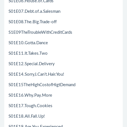
S01E06.House.of.Cards
S01E07.Debt.of.a.Salesman
S01E08.The.Big.Trade-off
S1E09TheTroubleWithCreditCards
S01E10.Gotta.Dance
S01E11.It.Takes.Two
S01E12.Special.Delivery
S01E14.Sorry,I.Can’t.Hair.You!
S01E15TheHighCostofHigtDemand
S01E16.Why.Pay.More
S01E17.Tough.Cookies
S01E18.All.Fall.Up!
S01E19.Are.You.Experienced