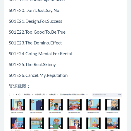
S01E20.Don’t.Just.Say.No!
S01E21.Design.For.Success
S01E22.Too.Good.To.Be.True
S01E23.The.Domino.Effect
S01E24.Going.Mental.For.Rental
S01E25.The.Real.Skinny
S01E26.Cancel.My.Reputation
资源截图：