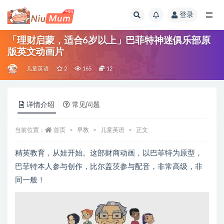
登录
全部
「理财启蒙，适合6岁以上」巴菲特神迷俱乐部原
版英文动画片
儿童英语
2
165
12
详情介绍
常见问题
当前位置：
首页
早教
儿童英语
正文
精英教育，从娃开始。这部财商动画，以巴菲特为原型，
巴菲特本人参与创作，比尔盖茨参与配音，非常高级，非
同一般！