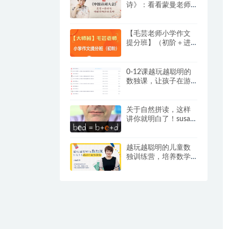
诗》：看看蒙曼老师
是怎么教孩子学古诗
词的？
【毛芸老师小学作文
提分班】（初阶＋进
阶）【视频+讲义】，
专为 3 – 6 年级学员精
心打造
0-12课越玩越聪明的
数独课，让孩子在游
戏中成为学霸视频+提
卡
关于自然拼读，这样
讲你就明白了！susan
嘉盛英语自然拼读资
料
越玩越聪明的儿童数
独训练营，培养数学
思维和逻辑推理能
力，练出“数学脑”