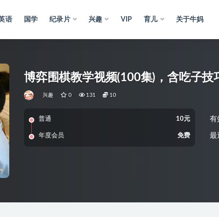
英语
国学
纪录片
兴趣
VIP
育儿
关于牛妈
博弈围棋教学视频(100集)，含吃子
兴趣
0
131
10
有
普通
10元
最
年度会员
免费