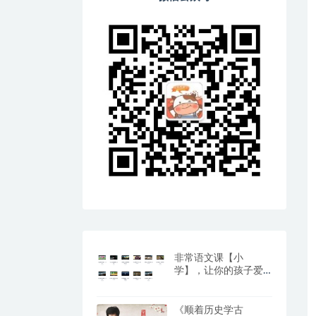
非常语文课【小
学】，让你的孩子爱
上阅读与写作（百度
网盘）
《顺着历史学古