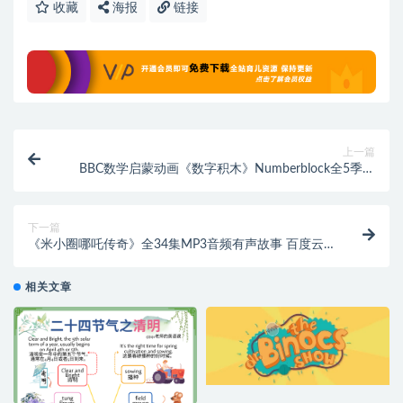
收藏
海报
链接
上一篇
BBC数学启蒙动画《数字积木》Numberblock全5季视
频+扩展
下一篇
《米小圈哪吒传奇》全34集MP3音频有声故事 百度云
网盘下载
相关文章