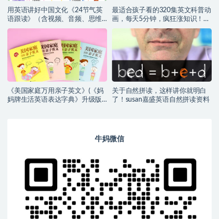
用英语讲好中国文化《24节气英
最适合孩子看的320集英文科普动
语跟读》（含视频、音频、思维
画，每天5分钟，疯狂涨知识！
导图）高清（百度网盘）
（百度网盘）
《美国家庭万用亲子英文》(《妈
关于自然拼读，这样讲你就明白
妈牌生活英语表达字典》升级版)
了！susan嘉盛英语自然拼读资料
【小幼~音频+PDF】
牛妈微信