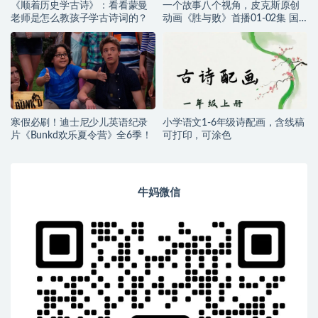
《顺着历史学古诗》：看看蒙曼
一个故事八个视角，皮克斯原创
老师是怎么教孩子学古诗词的？
动画《胜与败》首播01-02集 国
粤英三语 中英字幕
寒假必刷！迪士尼少儿英语纪录
小学语文1-6年级诗配画，含线稿
片《Bunkd欢乐夏令营》全6季！
可打印，可涂色
牛妈微信