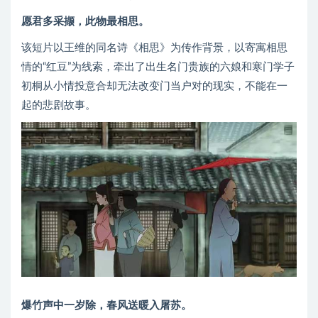
愿君多采撷，此物最相思。
该短片以王维的同名诗《相思》为传作背景，以寄寓相思
情的“红豆”为线索，牵出了出生名门贵族的六娘和寒门学子
初桐从小情投意合却无法改变门当户对的现实，不能在一
起的悲剧故事。
爆竹声中一岁除，春风送暖入屠苏。