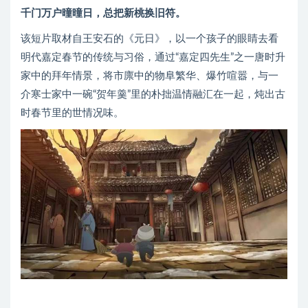
千门万户曈曈日，总把新桃换旧符。
该短片取材自王安石的《元日》，以一个孩子的眼睛去看
明代嘉定春节的传统与习俗，通过“嘉定四先生”之一唐时升
家中的拜年情景，将市廪中的物阜繁华、爆竹喧嚣，与一
介寒士家中一碗“贺年羹”里的朴拙温情融汇在一起，炖出古
时春节里的世情况味。
。。。。。。