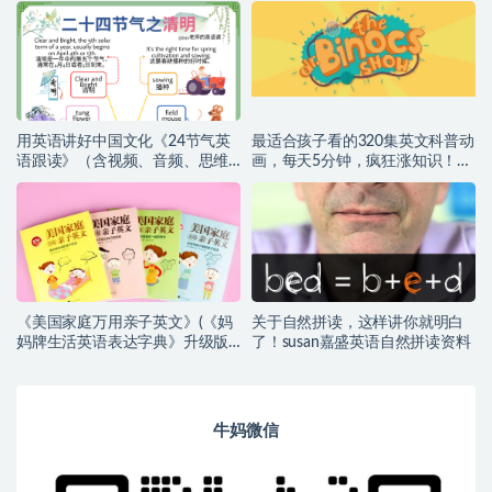
用英语讲好中国文化《24节气英
最适合孩子看的320集英文科普动
语跟读》（含视频、音频、思维
画，每天5分钟，疯狂涨知识！
导图）高清（百度网盘）
（百度网盘）
《美国家庭万用亲子英文》(《妈
关于自然拼读，这样讲你就明白
妈牌生活英语表达字典》升级版)
了！susan嘉盛英语自然拼读资料
【小幼~音频+PDF】
牛妈微信