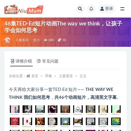
登录
全部
46集TED-Ed短片动画The way we think，让孩子
学会如何思考
儿童英语
0
300
18
详情介绍
常见问题
当前位置：
首页
早教
儿童英语
正文
今天再给大家分享一套TED Ed 短片——
THE WAY WE
THINK 我们如何思考
，
共46个动画短片，高清英文字幕
。