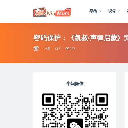
早教
课堂
全部
密码保护：《凯叔·声律启蒙》
兴趣
0
142
牛妈微信