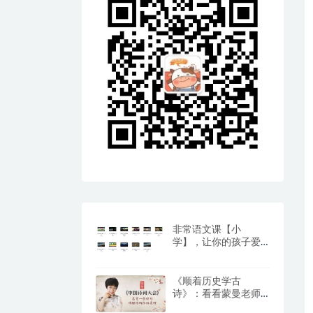
非常语文课【小
学】，让你的孩子爱
上阅读与写作（百度
网盘）
《顺着历史学古
诗》：看看蒙曼老师
是怎么教孩子学古诗