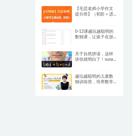
词的？
【毛芸老师小学作文
提分班】（初阶＋进
阶）【视频+讲义】，
专为 3 – 6 年级学员精
心打造
0-12课越玩越聪明的
数独课，让孩子在游
戏中成为学霸视频+提
卡
关于自然拼读，这样
讲你就明白了！susan
嘉盛英语自然拼读资
料
越玩越聪明的儿童数
独训练营，培养数学
思维和逻辑推理能
力，练出“数学脑”