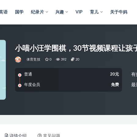
英语
国学
纪录片
兴趣
VIP
育儿
关于牛妈
小喵小汪学围棋，30节视频课程让孩
体育竞技
0
392
20
有
普通
20元
最
年度会员
免费
详情介绍
常见问题