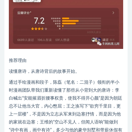
推荐理由
读懂唐诗，从唐诗背后的故事开始。
通过手绘漫画和段子，陈磊（笔名：二混子）领衔的半小
时漫画团队带我们重新读懂了那些从小背到大的唐诗：李
白喊出“安能摧眉折腰事权贵，使我不得开心颜”是因为朝廷
总不让他当大官，内心憋屈；王之涣写下“欲穷千里目，更
上一层楼”，不是因为立志从军来到边塞抒情，而是因为他
的家就在边塞；王维的“空山不见人，但闻人语响”能做到
“诗中有画，画中有诗”，多少与他的豪华别墅和带薪休假有