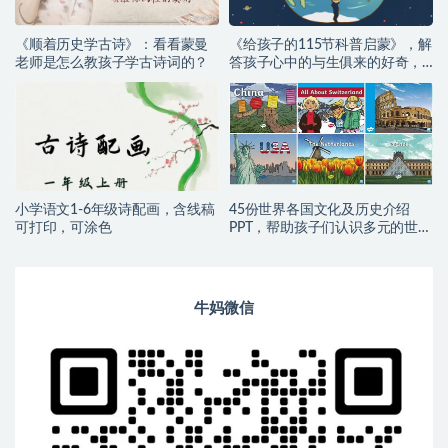
《顺着历史学古诗》：看看蒙曼
《给孩子的115节科普启蒙》，解
老师是怎么教孩子学古诗词的？
答孩子心中的与生俱来的好奇，
运转大脑、积极思考
小学语文1-6年级诗配画，含线稿
45份世界各国文化及历史介绍
可打印，可涂色
PPT，帮助孩子们认识多元的世
界！
牛妈微信