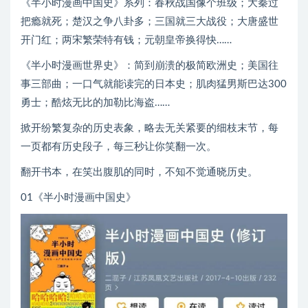
《半小时漫画中国史》系列：春秋战国像个班级；大秦过
把瘾就死；楚汉之争八卦多；三国就三大战役；大唐盛世
开门红；两宋繁荣特有钱；元朝皇帝换得快……
《半小时漫画世界史》：简到崩溃的极简欧洲史；美国往
事三部曲；一口气就能读完的日本史；肌肉猛男斯巴达300
勇士；酷炫无比的加勒比海盗……
掀开纷繁复杂的历史表象，略去无关紧要的细枝末节，每
一页都有历史段子，每三秒让你笑翻一次。
翻开书本，在笑出腹肌的同时，不知不觉通晓历史。
01《半小时漫画中国史》