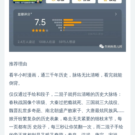
推荐理由
看半小时漫画，通三千年历史，脉络无比清晰，看完就能
倒背。
仅仅通过手绘和段子，二混子就捋出清晰的历史大脉络：
春秋战国像个班级、大秦过把瘾就死、三国就三大战役、
魏晋乱世多奇葩、南北朝盛产败家子、大唐最炫民族风……
掀开纷繁复杂的历史表象，略去无关紧要的细枝末节，每
一页都有历 史段子，每三秒让你笑翻一次，而二混子手绘