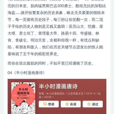
完的日本史、肌肉猛男斯巴达300勇士、酷炫无比的加勒比
海盗……掀开纷繁复杂的历史表象，略去无关紧要的细枝末
节，每一页都有历史段子，每三秒让你笑翻一次，而二混
子手绘的历史人物则是又贱又蠢萌：亚历山大、恺撒、屋
大维、君士坦丁、查理曼大帝、路易十四、华盛顿、林
肯、拿破仑、明治天皇，全都和你我一样，有优点和缺
陷，有朋友和敌人，他们在历史关键节点迸发出的惊人能
量铸就了五千年的精彩世界史。
而你在笑出腹肌的同时，不知不觉已经通晓了历史。
04《半小时漫画唐诗》