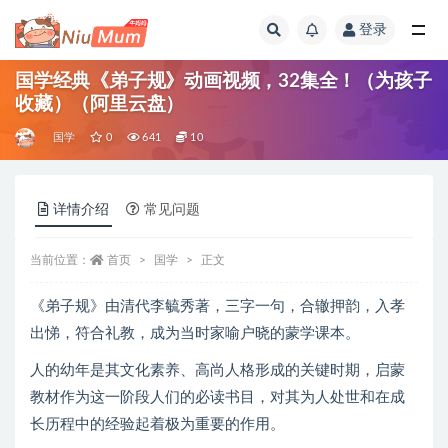
登录
全部
国学经典《弟子规》动画视频，32集全！（为孩子
收藏）（阿里云盘）
国学
0
641
10
详情介绍
常见问题
当前位置：
首页
国学
正文
《弟子规》由清代李毓秀著，三字一句，合辙押韵，入孝
出悌，符合礼教，成为当时家喻户晓的蒙学课本。
人的幼年是其文化素养、高尚人格形成的关键时期，启蒙
教材作为这一阶段人们的必读书目，对其为人处世和在成
长历程中的经验起着极为重要的作用。