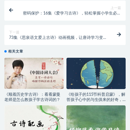
上一篇
密码保护：16集《爱学习古诗》，轻松掌握小学生必背
古诗词（阿里云盘）
下一篇
73集《思泉语文爱上古诗》动画视频，让唐诗学习变得
不再枯燥
相关文章
《顺着历史学古诗》：看看蒙曼
《给孩子的115节科普启蒙》，解
老师是怎么教孩子学古诗词的？
答孩子心中的与生俱来的好奇，
运转大脑、积极思考