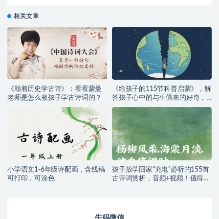
相关文章
《顺着历史学古诗》：看看蒙曼
《给孩子的115节科普启蒙》，解
老师是怎么教孩子学古诗词的？
答孩子心中的与生俱来的好奇，
运转大脑、积极思考
小学语文1-6年级诗配画，含线稿
孩子放学回家“充电”必听的155首
可打印，可涂色
古诗词赏析，音频+视频！值得收
藏！
牛妈微信