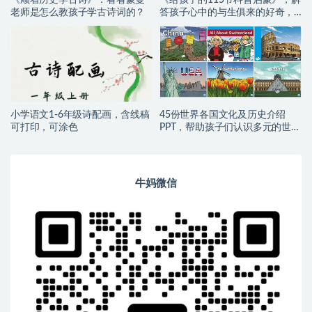
《顺着历史学古诗》：看看蒙曼
《给孩子的115节科普启蒙》，解
老师是怎么教孩子学古诗词的？
答孩子心中的与生俱来的好奇，
运转大脑、积极思考
小学语文1-6年级诗配画，含线稿
45份世界各国文化及历史介绍
可打印，可涂色
PPT，帮助孩子们认识多元的世
界！
牛妈微信