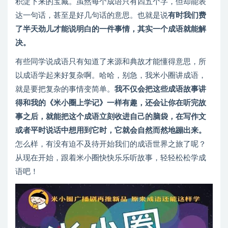
积淀下来的宝藏。虽然每个成语只有四五个字，但却能表
达一句话，甚至是好几句话的意思。也就是说
有时我们费
了半天劲儿才能说明白的一件事情，其实一个成语就能解
决
。
有些同学说成语只有知道了来源和典故才能懂得意思，所
以成语学起来好复杂啊。哈哈，别急，我米小圈讲成语，
就是要把复杂的事情变简单。
我不仅会把这些成语故事讲
得和我的《米小圈上学记》一样有趣，还会让你在听完故
事之后，就能把这个成语立刻收进自己的脑袋，在写作文
或者平时说话中想用到它时，它就会自然而然地蹦出来。
怎么样，有没有迫不及待开始我们的成语世界之旅了呢？
从现在开始，跟着米小圈快快乐乐听故事，轻轻松松学成
语吧！