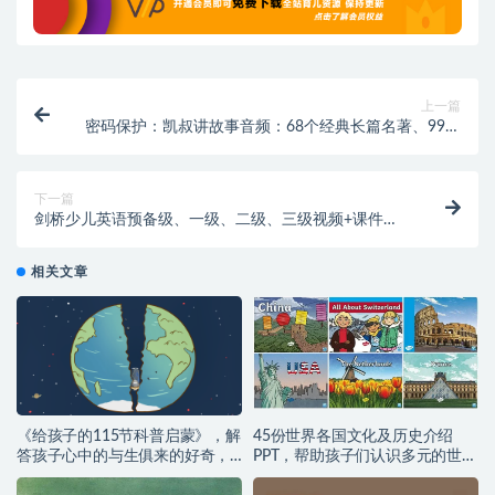
上一篇
密码保护：凯叔讲故事音频：68个经典长篇名著、99个
成语故事、99个传统故事
下一篇
剑桥少儿英语预备级、一级、二级、三级视频+课件合
集（网盘解压版）
相关文章
《给孩子的115节科普启蒙》，解
45份世界各国文化及历史介绍
答孩子心中的与生俱来的好奇，
PPT，帮助孩子们认识多元的世
运转大脑、积极思考
界！