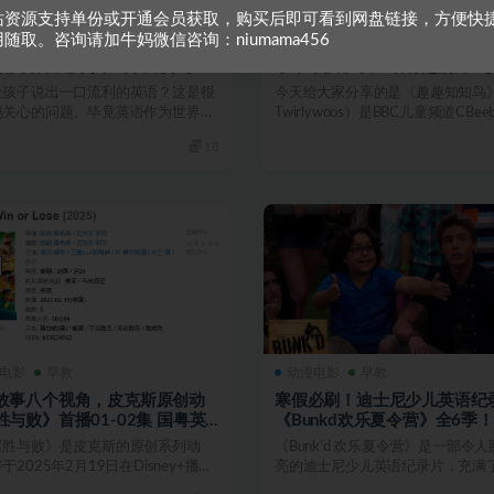
站资源支持单份或开通会员获取，购买后即可看到网盘链接，方便快
英语
早教
儿童英语
早教
随取。咨询请加牛妈微信咨询：niumama456
国家庭万用亲子英文》(《妈妈
BBC实景动画《趣趣知知鸟》
活英语表达字典》升级版)【小
季，带孩子以生动有趣的方式
频+PDF】
生活
让孩子说出一口流利的英语？这是很
今天给大家分享的是《趣趣知知鸟
妈关心的问题。毕竟英语作为世界通
Twirlywoos）是BBC儿童频道CBeeb
，其重要性不言...
2...
18
电影
早教
动漫电影
早教
故事八个视角，皮克斯原创动
寒假必刷！迪士尼少儿英语纪
胜与败》首播01-02集 国粤英
《Bunkd欢乐夏令营》全6季！
 中英字幕
《胜与败》是皮克斯的原创系列动
《Bunk’d 欢乐夏令营》是一部令
于2025年2月19日在Disney+播
亮的迪士尼少儿英语纪录片，充满
部剧讲...
笑...