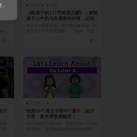
捷，
国学启蒙
早教
全4
《给孩子的115节科普启蒙》，解答
探索
孩子心中的与生俱来的好奇，运转
大脑、积极思考
》，
今天为大家带的是一套科普启蒙视频《给
ies在
孩子的115节科普启蒙》。 “妈妈，飞机
里面长什么样子？...
18
25
儿童英语
小学
录片
绝美26个英文字母PPT课件，设计
丰富，拿来课堂就能用！
人眼前一
今天波妞给大家分享一套英文26个字母的
了欢
PPT课件，出自英国鼎鼎大名的教育平台
Twinkl。它...