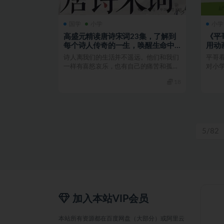
国学
小学
小学
高盛元精读唐诗宋词23集，了解到
《平
每个诗人传奇的一生，唤醒生命中
用动
的诗意
诗人离我们的生活并不遥远。他们和我们
平哥
一样有喜怒哀乐，也有自己的痛苦和孤
对小
独。你会发现，在读诗的...
过生动
18
5/82
加入本站VIP会员
本站所有资源都在百度网盘（大部分）或阿里云