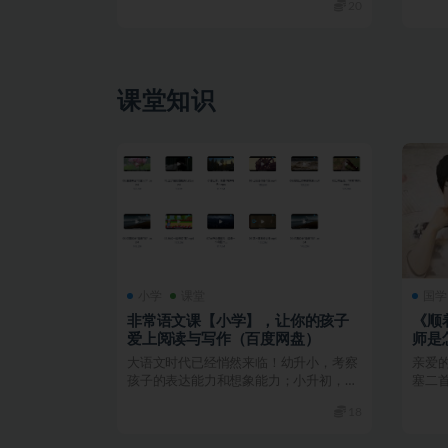
20
课堂知识
小学
课堂
国学
非常语文课【小学】，让你的孩子
《顺
爱上阅读与写作（百度网盘）
师是
大语文时代已经悄然来临！幼升小，考察
亲爱
孩子的表达能力和想象能力；小升初，考
塞二
察孩子的中国传统文化...
里长征
18