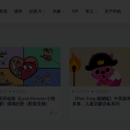
英语
国学
纪录片
兴趣
VIP
育儿
关于牛妈
英语
动漫电影
儿童英语
动漫电影
英语动画《Love Monster小怪
《Pink-Fong 碰碰狐》中英版
蒙》满满的爱（配套音频）
多集，儿童启蒙必备系列
18