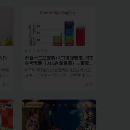
初中
英语
的作
剑桥一二三套装+KET备课套装+PET
备考套装（31G合集资源），百度
网盘下载
小嘴噘
KET和PET都是剑桥通用英语五级考试里
几个
其中一个等级考试的名字。 剑桥通用英语
五级考试（缩略...
15
20