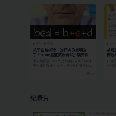
小学
英语
小学
关于自然拼读，这样讲你就明白
越玩
了！susan嘉盛英语自然拼读资料
养数
“数学
📚自然拼读Phonics 是欧美国家孩子学习
什么是
英语非常普遍的方法，是一种让孩子通过
一种
掌握英文字母...
逻辑游
20
纪录片
生态地理
纪