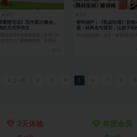
课堂
国学
哥看图写话》写作课20集全，
密码保护：《凯叔论语》音频
画的方式学作文
频：经典名句背后，让孩子轻
解并爱上国学！
看图说话写作这套课程是一套专门针
无法提供摘要。这是一篇受保护的
学生写作入门的视频教程。该课程通
有趣的看图说话...
18
2
3
4
5
6
7
8
上一页
3天体验
年度会员