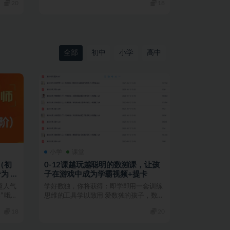
20
18
全部
初中
小学
高中
小学
课堂
（初
0-12课越玩越聪明的数独课，让孩
为 3
子在游戏中成为学霸视频+提卡
超人气
学好数独，你将获得：即学即用一套训练
” 哦！
思维的工具学以致用 爱数独的孩子，数学
都不会太差 获得感...
18
20