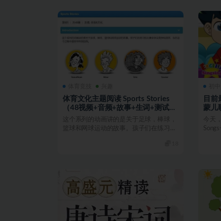
体育竞技
兴趣
初中
体育文化主题阅读 Sports Stories
目前最
（48视频+音频+故事+生词+测试
蒙儿
+文本)足球棒球篮球网球等 运动故
（百
这个系列的动画讲的是关于足球，棒球，
今天，
事
篮球和网球运动的故事。孩子们在练习和
Son
比赛中学会竞争和团结...
育...
18