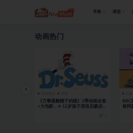
早教
课堂
全部
动画热门
动漫电影
早教
儿童
具认知幼儿
《万事通戴帽子的猫》3季动画全套
BBC
car》
+大电影，4-12岁孩子英语启蒙必
兽阿
备！
15
18