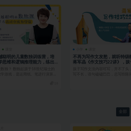
课堂
小学
课堂
越聪明的儿童数独训练营，培
不再为写作文发愁，就听特级
学思维和逻辑推理能力，练出
蒋军晶《作文技巧22讲》，孩
脑”
学就会的写作妙招！
数独？ 数独起源于18世纪瑞士的
孩子写作文没内容可写，开不了头
数学游戏，是运用纸、笔进行演算的
写不长，语句磕磕巴巴，总写些陈
戏。玩家需要...
调，不会写外貌，不会写...
18
全部
录片