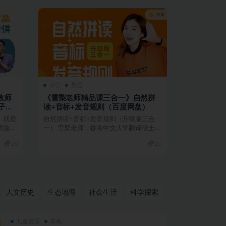
小学
英语
教师
《雪梨老师精品课三合一》自然拼
子一
读+音标+发音规则（百度网盘）
，就是
自然拼读+音标+发音规则（升级版三合
词滥
一） 雪梨老师，香港中文大学翻译硕士，
8年英语教学经验，...
20
25
人文历史
生态地理
社会生活
科学探索
儿童英语
早教