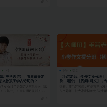
10
小学
小学
课堂
着历史学古诗》：看看蒙曼老
【毛芸老师小学作文提分班】
怎么教孩子学古诗词的？
阶＋进阶）【视频+讲义】，专
– 6 年级学员精心打造
的朋友,你读了唐朝诗人王昌龄的《出
课程讲师毛芸老师，可是喜马拉雅
首》（其一）： 秦时明月汉时关，万
作文导师，被大家亲切称为 “花生酥
人未还。 ...
进阶课程聚焦...
18