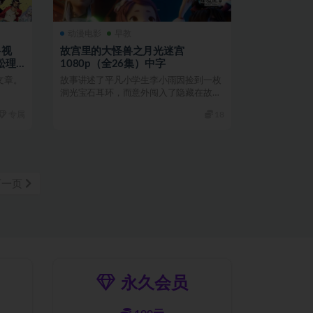
动漫电影
早教
+视
故宫里的大怪兽之月光迷宫
松理
1080p（全26集）中字
文章。
故事讲述了平凡小学生李小雨因捡到一枚
洞光宝石耳环，而意外闯入了隐藏在故宫
里的神兽世界，并化身...
专属
18
下一页
永久会员