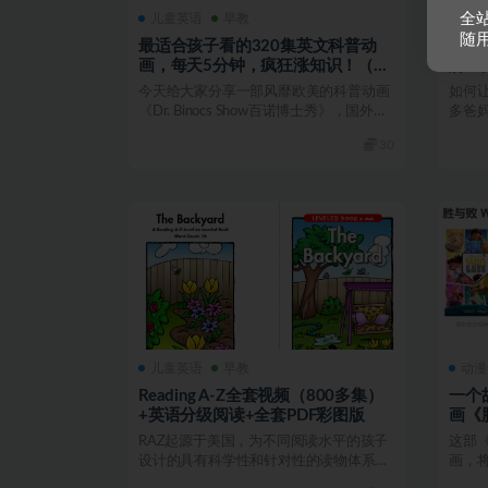
全
儿童英语
早教
儿童
随用
最适合孩子看的320集英文科普动
《美
画，每天5分钟，疯狂涨知识！（百
牌生
度网盘）
幼~音
今天给大家分享一部风靡欧美的科普动画
如何
《Dr. Binocs Show百诺博士秀》，国外科
多爸
学课...
用语言
30
儿童英语
早教
动漫
Reading A-Z全套视频（800多集）
一个
+英语分级阅读+全套PDF彩图版
画《
三语
RAZ起源于美国，为不同阅读水平的孩子
这部
设计的具有科学性和针对性的读物体系，
画，将
是足以媲美牛津树的...
出。这