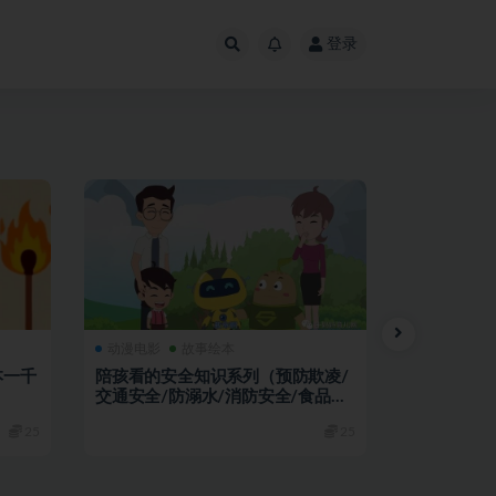
登录
动漫电影
故事绘本
人文历史
本一千
陪孩看的安全知识系列（预防欺凌/
儿童历史益
交通安全/防溺水/消防安全/食品安
一群喵》全
全等）
25
25