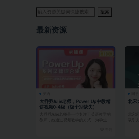
搜索
最新资源
英语
国学
大乔乔Julie老师，Power Up中教精
北宋
讲视频0-4级（极个别缺失）
大乔乔Julie老师是一位专注于英语教学的
北宋
教师，她通过视频教学的方式，为学生提
吸引
供了从0到4级...
上杰出
专属