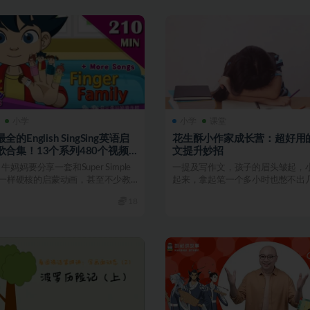
小学
小学
课堂
全的English SingSing英语启
花生酥小作家成长营：超好用
歌合集！13个系列480个视频
文提升妙招
度网盘）
牛妈妈要分享一套和Super Simple
一提及写作文，孩子的眉头皱起，
gs一样硬核的启蒙动画，甚至不少教
起来，拿起笔一个多小时也憋不出
字……你家孩子也是这样...
18